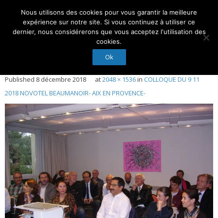
Nous utilisons des cookies pour vous garantir la meilleure
Suivez-Nous :
expérience sur notre site. Si vous continuez à utiliser ce
dernier, nous considérerons que vous acceptez l'utilisation des
cookies.
Ok
Accueil
Published
8 décembre 2018
at
2048 × 1536
in
COLLOQUE DU 9 11
Actualités
2018 NOVOTEL BEAUMANOIR- AIX EN PROVENCE-
Droit et Expertise
Nos Experts
Membres d’honneur
Nous contacter
Conseil d’administration