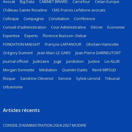
Avocat
Big Data
CABINET BRIARD
Carrefour
Cetan Europe
Château Sainte Roseline
CMS Francis Lefebvre avocats
Colloque
Compagnie
Conciliation
Conférence
Conseil d'administration
Cour Administrative
Décret
Economie
Expertise
Experts
Florence Buisson- Debar
FONDATION MAEGHT
François LAFFANOUR
Ghislain Hanicotte
Grégory Dumont
Jean Marc LE GARS
Jean Pierre DARRIEUTORT
Journal officiel
Judiciaire
Juge
Juridiction
Justice
Loi ALUR
Morgan Donnette
Médiation
Quentin Daëls
René MIFSUD
Risque
Sandrine Clévenot
Service
Sylvie Lerond
Tribunal
Urbanisme
Articles récents
CONSEIL D’ADMINISTRATION 2024-2027 MODIFIE