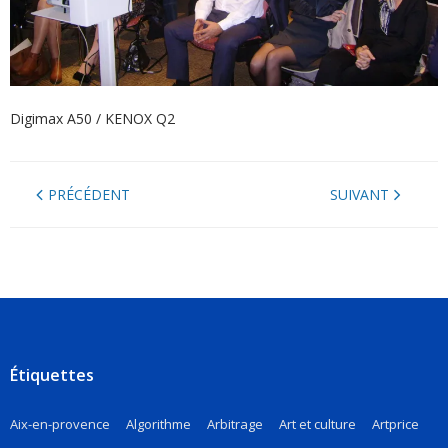
Digimax A50 / KENOX Q2
PRÉCÉDENT
SUIVANT
Étiquettes
Aix-en-provence
Algorithme
Arbitrage
Art et culture
Artprice