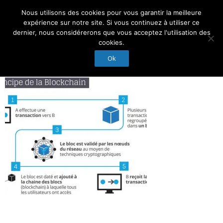
Nous utilisons des cookies pour vous garantir la meilleure
Suivez-Nous :
expérience sur notre site. Si vous continuez à utiliser ce
dernier, nous considérerons que vous acceptez l'utilisation des
cookies.
Ok
Accueil
Actualités
Droit et Expertise
Nos Experts
Membres d’honneur
Nous contacter
Conseil d’administration