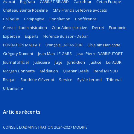
Avocat
Big Data
CABINET BRIARD
Carrefour
Cetan Europe
Château Sainte Roseline
CMS Francis Lefebvre avocats
Colloque
Compagnie
Conciliation
Conférence
Conseil d'administration
Cour Administrative
Décret
Economie
Expertise
Experts
Florence Buisson- Debar
FONDATION MAEGHT
François LAFFANOUR
Ghislain Hanicotte
Grégory Dumont
Jean Marc LE GARS
Jean Pierre DARRIEUTORT
Journal officiel
Judiciaire
Juge
Juridiction
Justice
Loi ALUR
Morgan Donnette
Médiation
Quentin Daëls
René MIFSUD
Risque
Sandrine Clévenot
Service
Sylvie Lerond
Tribunal
Urbanisme
Articles récents
CONSEIL D’ADMINISTRATION 2024-2027 MODIFIE