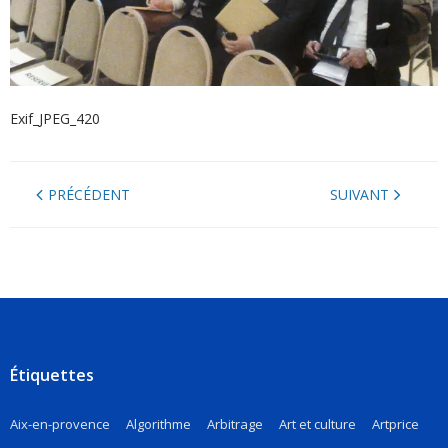
Exif_JPEG_420
PRÉCÉDENT
SUIVANT
Étiquettes
Aix-en-provence
Algorithme
Arbitrage
Art et culture
Artprice