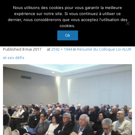
Nous utilisons des cookies pour vous garantir la meilleure
Suivez-Nous :
expérience sur notre site. Si vous continuez à utiliser ce
dernier, nous considérerons que vous acceptez l'utilisation des
cookies.
Ok
Accueil
Published
8 mai 2017
at
2592 × 1944
in
Résumé du Colloque Loi ALUR
Actualités
et ses défis
Droit et Expertise
Nos Experts
Membres d’honneur
Nous contacter
Conseil d’administration