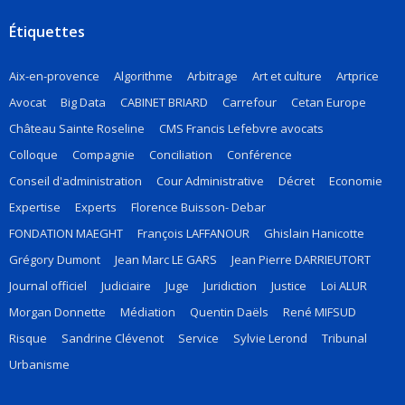
Étiquettes
Aix-en-provence
Algorithme
Arbitrage
Art et culture
Artprice
Avocat
Big Data
CABINET BRIARD
Carrefour
Cetan Europe
Château Sainte Roseline
CMS Francis Lefebvre avocats
Colloque
Compagnie
Conciliation
Conférence
Conseil d'administration
Cour Administrative
Décret
Economie
Expertise
Experts
Florence Buisson- Debar
FONDATION MAEGHT
François LAFFANOUR
Ghislain Hanicotte
Grégory Dumont
Jean Marc LE GARS
Jean Pierre DARRIEUTORT
Journal officiel
Judiciaire
Juge
Juridiction
Justice
Loi ALUR
Morgan Donnette
Médiation
Quentin Daëls
René MIFSUD
Risque
Sandrine Clévenot
Service
Sylvie Lerond
Tribunal
Urbanisme