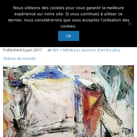
Nous utilisons des cookies pour vous garantir la meilleure
Suivez-Nous :
expérience sur notre site. Si vous continuez à utiliser ce
dernier, nous considérerons que vous acceptez l'utilisation des
cookies.
Ok
Accueil
Published
6 juin 2017
at
493 × 600
in
Les œuvres d’art les plus
Actualités
chères du monde
Droit et Expertise
Nos Experts
Membres d’honneur
Nous contacter
Conseil d’administration