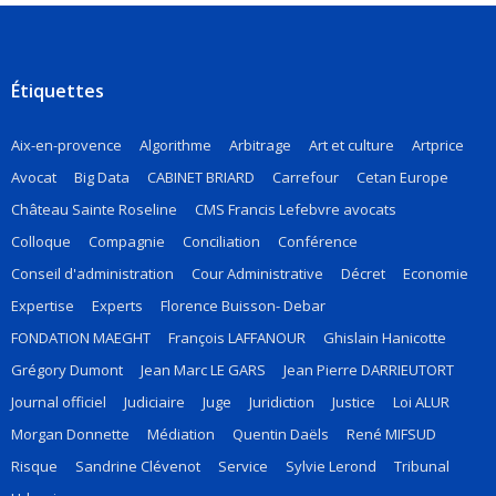
Étiquettes
Aix-en-provence
Algorithme
Arbitrage
Art et culture
Artprice
Avocat
Big Data
CABINET BRIARD
Carrefour
Cetan Europe
Château Sainte Roseline
CMS Francis Lefebvre avocats
Colloque
Compagnie
Conciliation
Conférence
Conseil d'administration
Cour Administrative
Décret
Economie
Expertise
Experts
Florence Buisson- Debar
FONDATION MAEGHT
François LAFFANOUR
Ghislain Hanicotte
Grégory Dumont
Jean Marc LE GARS
Jean Pierre DARRIEUTORT
Journal officiel
Judiciaire
Juge
Juridiction
Justice
Loi ALUR
Morgan Donnette
Médiation
Quentin Daëls
René MIFSUD
Risque
Sandrine Clévenot
Service
Sylvie Lerond
Tribunal