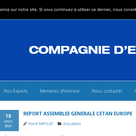
ence sur notre site. Si vous continuez à utiliser ce dernier, nous consi
S
Nos Experts
Membres d’honneur
Nous contacter
REPORT ASSEMBLEE GENERALE CETAN EUROPE
18
MARS
René MIFSUD
Actualités
2021