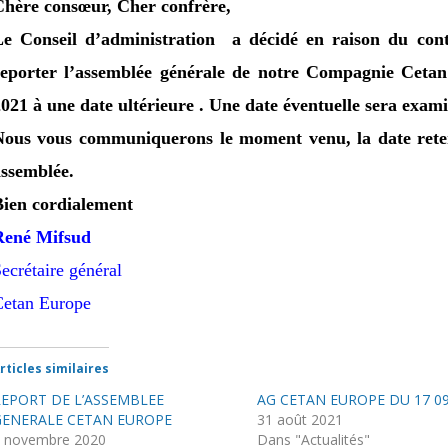
Chère consœur, Cher confrère,
Le Conseil d’administration a décidé
en raison du cont
reporter l’assemblée générale de notre Compagnie Ceta
021 à une date ultérieure . Une date éventuelle sera exam
Nous vous communiquerons le moment venu, la date retenu
assemblée.
Bien cordialement
René Mifsud
ecrétaire général
Cetan Europe
rticles similaires
REPORT DE L’ASSEMBLEE
AG CETAN EUROPE DU 17 09
GENERALE CETAN EUROPE
31 août 2021
 novembre 2020
Dans "Actualités"