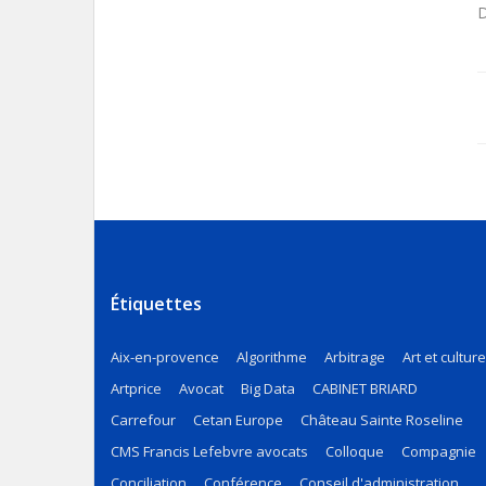
D
Étiquettes
Aix-en-provence
Algorithme
Arbitrage
Art et culture
Artprice
Avocat
Big Data
CABINET BRIARD
Carrefour
Cetan Europe
Château Sainte Roseline
CMS Francis Lefebvre avocats
Colloque
Compagnie
Conciliation
Conférence
Conseil d'administration