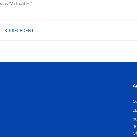
ans "Actualités"
PRÉCÉDENT
A
CO
L’
pu
la
Of