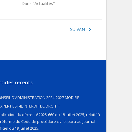
Dans "Actualités"
SUIVANT
rticles récents
NSEIL D’ADMINISTRATION 2024-2027 MODIFIE
EXPERT EST-IL INTERDIT DE DROIT ?
blication du décret n°2025-660 du 18 juillet 2025, relatif à
 réforme du Code de procédure civile, paru au Journal
ficiel du 19 juillet 2025.