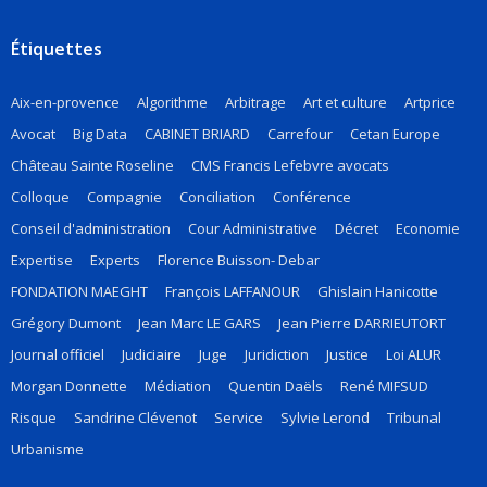
Étiquettes
Aix-en-provence
Algorithme
Arbitrage
Art et culture
Artprice
Avocat
Big Data
CABINET BRIARD
Carrefour
Cetan Europe
Château Sainte Roseline
CMS Francis Lefebvre avocats
Colloque
Compagnie
Conciliation
Conférence
Conseil d'administration
Cour Administrative
Décret
Economie
Expertise
Experts
Florence Buisson- Debar
FONDATION MAEGHT
François LAFFANOUR
Ghislain Hanicotte
Grégory Dumont
Jean Marc LE GARS
Jean Pierre DARRIEUTORT
Journal officiel
Judiciaire
Juge
Juridiction
Justice
Loi ALUR
Morgan Donnette
Médiation
Quentin Daëls
René MIFSUD
Risque
Sandrine Clévenot
Service
Sylvie Lerond
Tribunal
Urbanisme