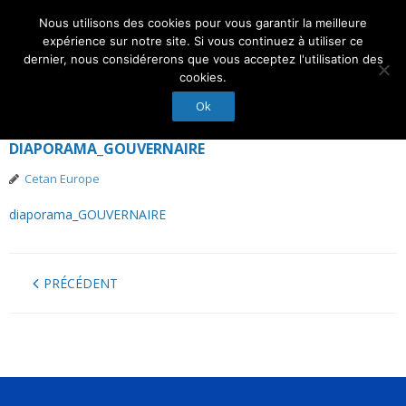
8
Nous utilisons des cookies pour vous garantir la meilleure
JANVIER
Suivez-Nous :
expérience sur notre site. Si vous continuez à utiliser ce
2014
dernier, nous considérerons que vous acceptez l'utilisation des
cookies.
Ok
Accueil
DIAPORAMA_GOUVERNAIRE
Actualités
Cetan Europe
Droit et Expertise
diaporama_GOUVERNAIRE
Nos Experts
PRÉCÉDENT
Membres d’honneur
Nous contacter
Conseil d’administration