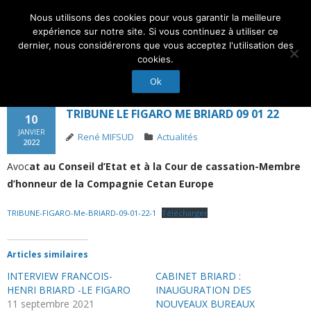
Nous utilisons des cookies pour vous garantir la meilleure
Suivez-Nous :
expérience sur notre site. Si vous continuez à utiliser ce
dernier, nous considérerons que vous acceptez l'utilisation des
cookies.
Ok
Accueil
TRIBUNE LE FIGARO ME BRIARD 09 01 22
10
Actualités
JANVIER
René MIFSUD
Actualités
2022
Droit et Expertise
Avoc
at au Conseil d’Etat et à la Cour de cassation-Membre
d’honneur de la Compagnie Cetan Europe
Nos Experts
TRIBUNE-FIGARO-Me-BRIARD-09-01-22-1
Télécharger
Membres d’honneur
Nous contacter
Articles similaires
INTERVIEW FRANCOIS-
CABINET BRIARD :
Conseil d’administration
HENRI BRIARD -LE FIGARO
INAUGURATION DES
11 septembre 2021
NOUVEAUX BUREAUX