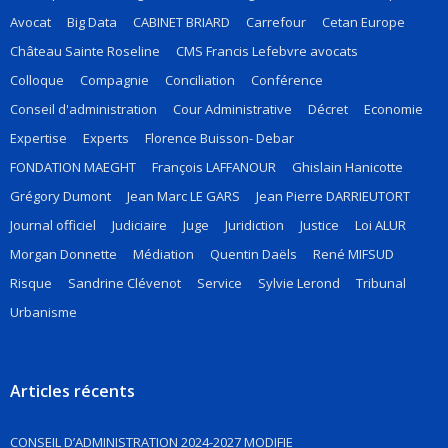
Avocat
Big Data
CABINET BRIARD
Carrefour
Cetan Europe
Château Sainte Roseline
CMS Francis Lefebvre avocats
Colloque
Compagnie
Conciliation
Conférence
Conseil d'administration
Cour Administrative
Décret
Economie
Expertise
Experts
Florence Buisson- Debar
FONDATION MAEGHT
François LAFFANOUR
Ghislain Hanicotte
Grégory Dumont
Jean Marc LE GARS
Jean Pierre DARRIEUTORT
Journal officiel
Judiciaire
Juge
Juridiction
Justice
Loi ALUR
Morgan Donnette
Médiation
Quentin Daëls
René MIFSUD
Risque
Sandrine Clévenot
Service
Sylvie Lerond
Tribunal
Urbanisme
Articles récents
CONSEIL D’ADMINISTRATION 2024-2027 MODIFIE