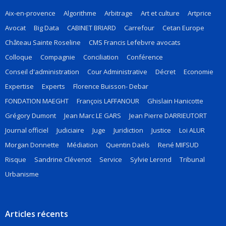
Aix-en-provence
Algorithme
Arbitrage
Art et culture
Artprice
Avocat
Big Data
CABINET BRIARD
Carrefour
Cetan Europe
Château Sainte Roseline
CMS Francis Lefebvre avocats
Colloque
Compagnie
Conciliation
Conférence
Conseil d'administration
Cour Administrative
Décret
Economie
Expertise
Experts
Florence Buisson- Debar
FONDATION MAEGHT
François LAFFANOUR
Ghislain Hanicotte
Grégory Dumont
Jean Marc LE GARS
Jean Pierre DARRIEUTORT
Journal officiel
Judiciaire
Juge
Juridiction
Justice
Loi ALUR
Morgan Donnette
Médiation
Quentin Daëls
René MIFSUD
Risque
Sandrine Clévenot
Service
Sylvie Lerond
Tribunal
Urbanisme
Articles récents