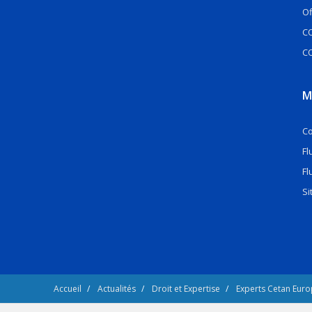
Of
CO
C
M
C
Fl
Fl
Si
Accueil
Actualités
Droit et Expertise
Experts Cetan Eur